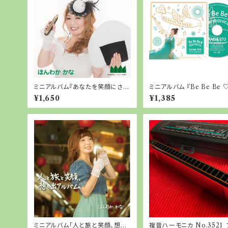
ミニアルバム『あなたを笑顔にさせ
ミニアルバム 『Be Be Be ♡
たい、ハーモニカと歌声のおむす
monica』
¥1,650
¥1,385
び』
ミニアルバム「人と旅と笑顔、想い
複音ハーモニカ No.3521 プレミ