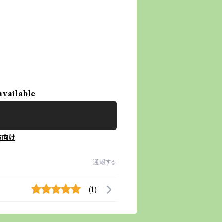
available
方向け
通報する
(1)